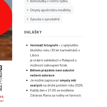
Bohoslužby v tomto týdnu
Úmysly apoštolátu modlitby
Synoda o synodalitě
OHLÁŠKY
Vernisáž fotografií
–
z uplynulého
školního roku i 30 let karmelitánů v
Liboci
je stále k nahlédnutí v Malejově s
možností zakoupení fotek.
Během prázdnin není sobotní
večerní adorace.
Je možné zapisovat
úmysly mší
svatých
na druhé pololetí roku 2026.
Každý den v 21:00 se modleme
Zdrávas Maria za rodiny ve farnosti.