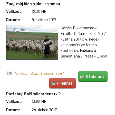
Znají můj hlas a jdou za mnou
Velikost:
12.38 MB
Datum:
9. květen 2017
Kázání P. Jeronýma J.
Ertelta, O.Carm., zaznělo 7.
května 2017 o 4. neděli
velikonoční ve farním
kostele sv. Fabiána a
Šebestiána v Praze - Liboci
Potřebuji Boží milosrdenství?
Stáhnout
Přehrát
Potřebuji Boží milosrdenství?
Velikost:
13.99 MB
Datum:
24. duben 2017