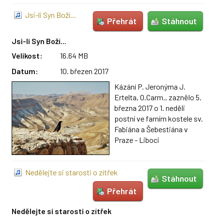
Jsi-li Syn Boží...
Přehrát
Stáhnout
Jsi-li Syn Boží...
Velikost:
16.64 MB
Datum:
10. březen 2017
Kázání P. Jeronýma J.
Ertelta, O.Carm., zaznělo 5.
března 2017 o 1. neděli
postní ve farním kostele sv.
Fabiána a Šebestiána v
Praze - Liboci
Nedělejte si starosti o zítřek
Stáhnout
Přehrát
Nedělejte si starosti o zítřek