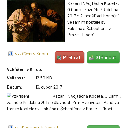
Kázání P. Vojtěcha Kodeta,
O.Carm., zaznělo 23. dubna
2017 o 2. neděli velikonoční
ve farním kostele sv.
Fabiána a Šebestiána v
Praze - Liboci.
Vzkříšení v Kristu
Přehrát
Stáhnout
Vzkříšení v Kristu
Velikost:
12.50 MB
Datum:
16. duben 2017
Kázání P. Vojtěcha Kodeta, O.Carm.,
zaznělo 16. dubna 2017 o Slavnosti Zmrtvýchvstání Páně ve
farním kostele sv. Fabiána a Šebestiána v Praze - Liboci.
Vyjdi ze smrti k životu!