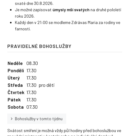
svaté dne 30.8.2026.
Je možné zapisovat
úmysly mší svatých
na druhé pololetí
roku 2026.
Každý den v 21:00 se modleme Zdrávas Maria za rodiny ve
farnosti.
PRAVIDELNÉ BOHOSLUŽBY
Neděle
08.30
Pondělí
17.30
Úterý
17.30
Středa
17.30
pro děti
Čtvrtek
17.30
Pátek
17.30
Sobota
07.30
Bohoslužby v tomto týdnu
Svátost smíření je možná vždy půl hodiny před bohoslužbou ve