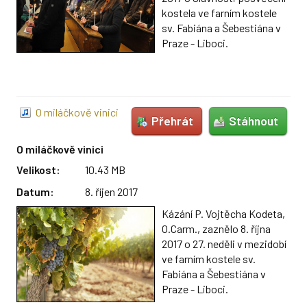
kostela ve farním kostele
sv. Fabiána a Šebestiána v
Praze - Liboci.
O miláčkově vinici
Přehrát
Stáhnout
O miláčkově vinici
Velikost:
10.43 MB
Datum:
8. říjen 2017
Kázání P. Vojtěcha Kodeta,
O.Carm., zaznělo 8. října
2017 o 27. neděli v mezidobí
ve farním kostele sv.
Fabiána a Šebestiána v
Praze - Liboci.