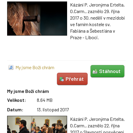
Kázání P. Jeronýma Ertelta,
O.Carm., zaznělo 29. října
2017 o 30. neděli v mezidobí
ve farním kostele sv.
Fabiána a Šebestiána v
Praze - Liboci.
My jsme Boží chrám
Stáhnout
Přehrát
My jsme Boží chrám
Velikost:
8.64 MB
Datum:
13. listopad 2017
Kázání P. Jeronýma Ertelta,
O.Carm., zaznělo 22. října
2017 o Slavnosti posvěcení