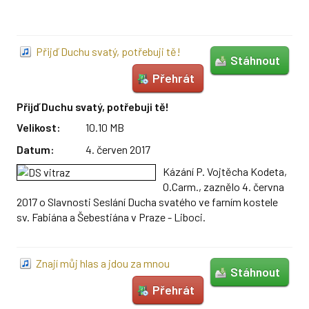
Přijď Duchu svatý, potřebuji tě!
Stáhnout
Přehrát
Přijď Duchu svatý, potřebuji tě!
Velikost:
10.10 MB
Datum:
4. červen 2017
Kázání P. Vojtěcha Kodeta,
O.Carm., zaznělo 4. června
2017 o Slavnosti Seslání Ducha svatého ve farním kostele
sv. Fabiána a Šebestiána v Praze - Liboci.
Znají můj hlas a jdou za mnou
Stáhnout
Přehrát