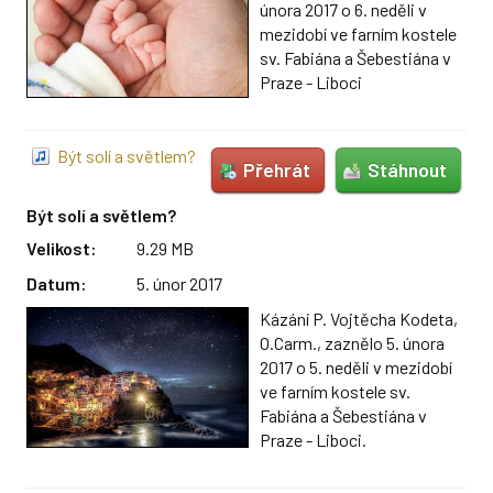
února 2017 o 6. neděli v
mezidobí ve farním kostele
sv. Fabiána a Šebestiána v
Praze - Liboci
Být solí a světlem?
Přehrát
Stáhnout
Být solí a světlem?
Velikost:
9.29 MB
Datum:
5. únor 2017
Kázání P. Vojtěcha Kodeta,
O.Carm., zaznělo 5. února
2017 o 5. neděli v mezidobí
ve farním kostele sv.
Fabiána a Šebestiána v
Praze - Liboci.