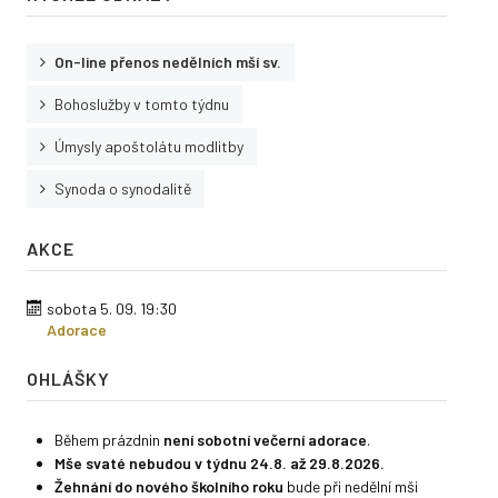
On-line přenos nedělních mší sv.
Bohoslužby v tomto týdnu
Úmysly apoštolátu modlitby
Synoda o synodalitě
AKCE
sobota 5. 09.
19:30
Adorace
OHLÁŠKY
Během prázdnin
není sobotní večerní adorace
.
Mše svaté nebudou v týdnu 24.8. až 29.8.2026.
Ž
ehnání do nového školního roku
bude při nedělní mši