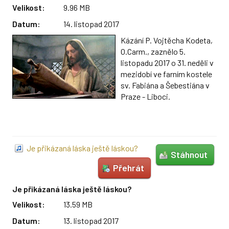
Velikost:
9.96 MB
Datum:
14. listopad 2017
Kázání P. Vojtěcha Kodeta,
O.Carm., zaznělo 5.
listopadu 2017 o 31. neděli v
mezidobí ve farním kostele
sv. Fabiána a Šebestiána v
Praze - Liboci.
Je přikázaná láska ještě láskou?
Stáhnout
Přehrát
Je přikázaná láska ještě láskou?
Velikost:
13.59 MB
Datum:
13. listopad 2017