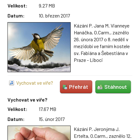
Velikost:
9.27 MB
Datum:
10. březen 2017
Kázání P. Jana M. Vianneye
Hanáčka, O.Carm., zaznělo
26. února 2017 o 8. neděli v
mezidobí ve farním kostele
sv. Fabiána a Šebestiána v
Praze - Liboci
Vychovat ve víře?
Přehrát
Stáhnout
Vychovat ve víře?
Velikost:
17.67 MB
Datum:
15. únor 2017
Kázání P. Jeronýma J.
Ertelta, O.Carm., zaznělo 12.