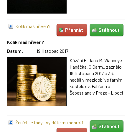
SVÁTOSTI
Křest
Kolik máš hřiven?
Biřmování
Přehrát
Stáhnout
Eucharistie
Kolik máš hřiven?
Datum:
19. listopad 2017
Manželství
Kázání P. Jana M. Vianneye
Smíření
Hanáčka, O.Carm., zaznělo
19. listopadu 2017 o 33.
Pomazání nemocných
neděli v mezidobí ve farním
kostele sv. Fabiána a
Pohřební obřady
Šebestiána v Praze - Liboci
FARNOST
Farní centrum Malejov
Ženich je tady - vyjděte mu naproti
Stáhnout
Farní knihovna