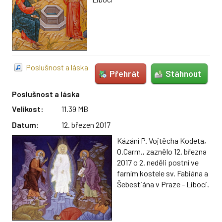
Poslušnost a láska
Přehrát
Stáhnout
Poslušnost a láska
Velikost:
11.39 MB
Datum:
12. březen 2017
Kázání P. Vojtěcha Kodeta,
O.Carm., zaznělo 12. března
2017 o 2. neděli postní ve
farním kostele sv. Fabiána a
Šebestiána v Praze - Liboci.