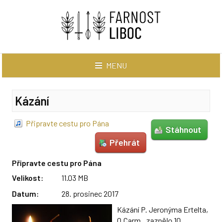
MENU
AKTUÁLNĚ
Kázání
BOHOSLUŽBY
Připravte cestu pro Pána
Stáhnout
V tomto týdnu
Přehrát
Záznamy na YouTube
Připravte cestu pro Pána
Velikost:
11.03 MB
Slovo pro rodiny
Datum:
28. prosinec 2017
AKTIVITY
Kázání P. Jeronýma Ertelta,
O.Carm., zaznělo 10.