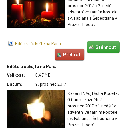
Kalendář akcí
prosince 2017 o 2. neděli
adventní ve farním kostele
Přehled na celý rok
sv. Fabiána a Šebestiána v
Praze - Liboci.
Farní kavárna
Společenství
Bděte a čekejte na Pána
Stáhnout
Pravidelné aktivity
Přehrát
Výuka náboženství
Bděte a čekejte na Pána
Kurzy Alfa
Velikost:
6.47 MB
Ministranti
Datum:
9. prosinec 2017
Kázání P. Vojtěcha Kodeta,
Hudba ve farnosti
O.Carm., zaznělo 3.
prosince 2017 o 1. neděli v
Karmelitánský třetí řád
adventní ve farním kostele
Farní tábor
sv. Fabiána a Šebestiána v
Praze - Liboci.