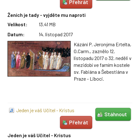
Přehrát
Pastorační rada
Ženich je tady - vyjděte mu naproti
Bratři karmelitáni
Velikost:
13.41 MB
Datum:
14. listopad 2017
Domov svaté Rodiny
Kázání P. Jeronýma Ertelta,
Historie farnosti a kostela
O.Carm., zaznělo 12.
listopadu 2017 o 32. neděli v
ARCHIV
mezidobí ve farním kostele
sv. Fabiána a Šebestiána v
Fotogalerie
Praze - Liboci.
Stará fotogalerie
Videa
Jeden je váš Učitel - Kristus
Stáhnout
Ke stažení
Přehrát
KONTAKT
Jeden je váš Učitel - Kristus