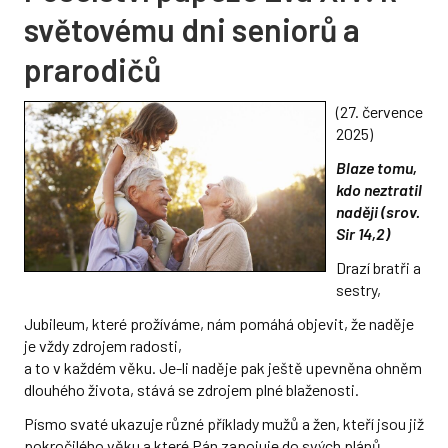
světovému dni seniorů a
prarodičů
(27. července
2025)
Blaze tomu,
kdo neztratil
naději (srov.
Sir 14,2)
Drazí bratři a
sestry,
Jubileum, které prožíváme, nám pomáhá objevit, že naděje
je vždy zdrojem radosti,
a to v každém věku. Je-li naděje pak ještě upevněna ohněm
dlouhého života, stává se zdrojem plné blaženosti.
Písmo svaté ukazuje různé příklady mužů a žen, kteří jsou již
pokročilého věku a které Pán zapojuje do svých plánů