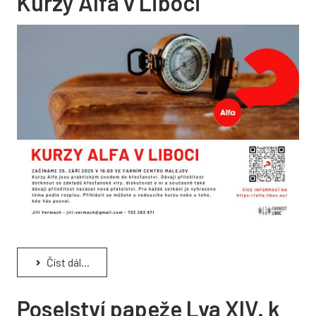
Kurzy Alfa v Liboci
Číst dál...
Poselství papeže Lva XIV. k