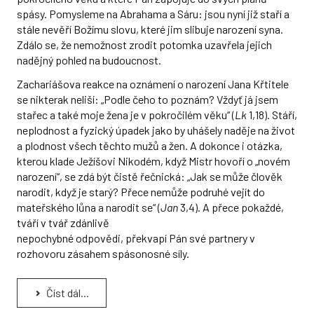
spásy. Pomysleme na Abrahama a Sáru: jsou nyní již staří a
stále nevěří Božímu slovu, které jim slibuje narození syna.
Zdálo se, že nemožnost zrodit potomka uzavřela jejich
nadějný pohled na budoucnost.
Zachariášova reakce na oznámení o narození Jana Křtitele
se nikterak neliší: „Podle čeho to poznám? Vždyť já jsem
stařec a také moje žena je v pokročilém věku“ (
Lk
1,18). Stáří,
neplodnost a fyzický úpadek jako by uhášely naděje na život
a plodnost všech těchto mužů a žen. A dokonce i otázka,
kterou klade Ježíšovi Nikodém, když Mistr hovoří o „novém
narození“, se zdá být čistě řečnická: „Jak se může člověk
narodit, když je starý? Přece nemůže podruhé vejít do
mateřského lůna a narodit se“ (
Jan
3,4). A přece pokaždé,
tváří v tvář zdánlivě
nepochybné odpovědi, překvapí Pán své partnery v
rozhovoru zásahem spásonosné síly.
Číst dál...