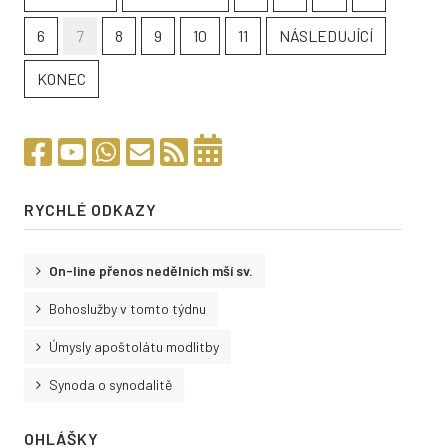
6
7
8
9
10
11
NÁSLEDUJÍCÍ
KONEC
RYCHLÉ ODKAZY
On-line přenos nedělních mší sv.
Bohoslužby v tomto týdnu
Úmysly apoštolátu modlitby
Synoda o synodalitě
OHLÁŠKY