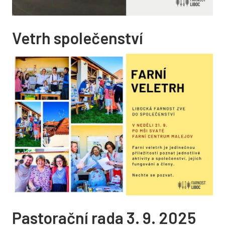
SVÁTOSTI
Křest
Vetrh společenství
Biřmování
Eucharistie
Manželství
Smíření
Pomazání nemocných
Pohřební obřady
FARNOST
Farní centrum Malejov
Pastorační rada 3. 9. 2025
Farní knihovna