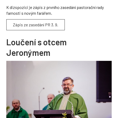
K dizspozici je zápis z prvního zasedání pastorační rady
Pastorační rada
farnosti s novým farářem.
Bratři karmelitáni
Zápis ze zasedání PR 3. 9.
Domov svaté Rodiny
Loučení s otcem
Historie farnosti a kostela
Jeronýmem
ARCHIV
Fotogalerie
Stará fotogalerie
Videa
Ke stažení
KONTAKT