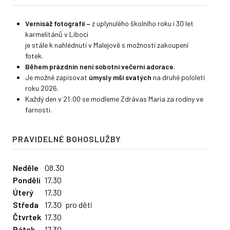
Vernisáž fotografií
–
z uplynulého školního roku i 30 let
karmelitánů v Liboci
je stále k nahlédnutí v Malejově s možností zakoupení
fotek.
Během prázdnin není sobotní večerní adorace.
Je možné zapisovat
úmysly mší svatých
na druhé pololetí
roku 2026.
Každý den v 21:00 se modleme Zdrávas Maria za rodiny ve
farnosti.
PRAVIDELNÉ BOHOSLUŽBY
Neděle
08.30
Pondělí
17.30
Úterý
17.30
Středa
17.30
pro děti
Čtvrtek
17.30
Pátek
17.30